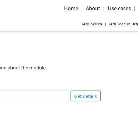
Home
|
About
|
Use cases
|
YANG
Search
|
YANG
Module Deta
tion about the module.
Get details