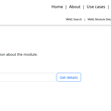
Home
|
About
|
Use cases
|
YANG
Search
|
YANG
Module Deta
tion about the module.
Get details